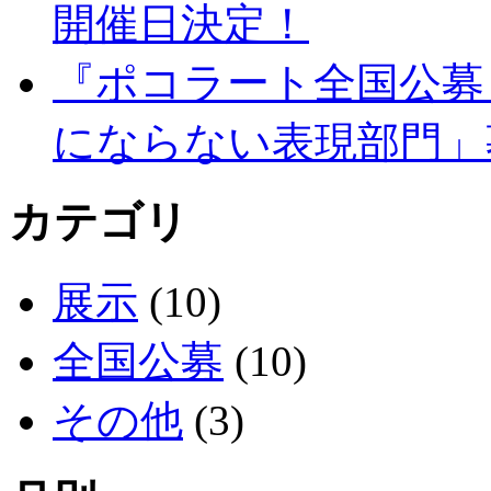
開催日決定！
『ポコラート全国公募 v
にならない表現部門」
カテゴリ
展示
(10)
全国公募
(10)
その他
(3)