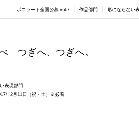
twitter
ポコラート全国公募 vol.7
作品部門
形にならない
べ つぎへ、つぎへ。
ない表現部門
017年2月11日（祝・土）※必着