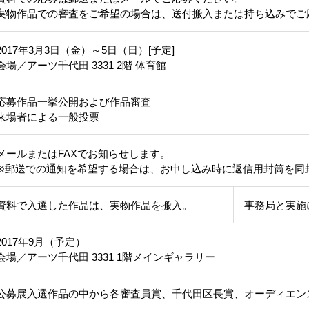
実物作品での審査をご希望の場合は、送付搬入または持ち込みでご
2017年3月3日（金）～5日（日）[予定]
会場／アーツ千代田 3331 2階 体育館
応募作品一挙公開および作品審査
来場者による一般投票
メールまたはFAXでお知らせします。
※郵送での通知を希望する場合は、お申し込み時に返信用封筒を同
資料で入選した作品は、実物作品を搬入。
事務局と実施
2017年9月（予定）
会場／アーツ千代田 3331 1階メインギャラリー
公募展入選作品の中から各審査員賞、千代田区長賞、オーディエン