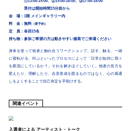
①13:00-14:00、②15:00-16:00、③17:00-18:00
受付は開始時間15分前から
会 場：
1階 メインギャラリー内
料 金：
無料
（要予約）
定 員：
各回15名
持ち物：
参加ご希望の方は動きやすい服装でご来場ください
身体を使って他者と触れ合うワークショップ。話す、触る、一緒
に寝転がる、叫ぶといったプロセスによって「日常が如何に我々
を窮屈にしているか？」それを解きほぐしていく。他者の見方を
変えたり、理解したり、合意形成を図るものではなく、心の風通
しをよくすることで自己肯定を手助けする。
関連イベント
入選者による アーティスト・トーク