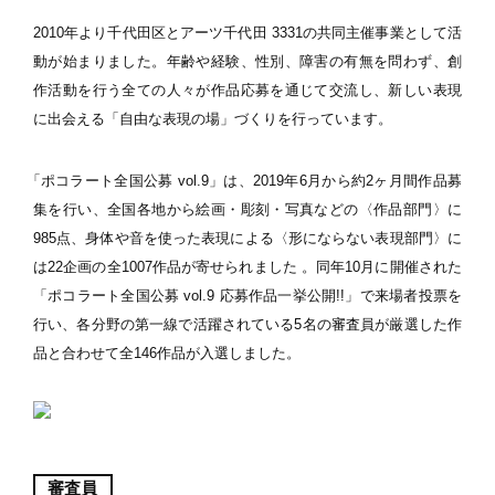
2010年より千代田区とアーツ千代田 3331の共同主催事業として活
動が始まりました。年齢や経験、性別、障害の有無を問わず、創
作活動を行う全ての人々が作品応募を通じて交流し、新しい表現
に出会える「自由な表現の場」づくりを行っています。
「ポコラート全国公募 vol.9」は、2019年6月から約2ヶ月間作品募
集を行い、全国各地から絵画・彫刻・写真などの〈作品部門〉に
985点、身体や音を使った表現による〈形にならない表現部門〉に
は22企画の全1007作品が寄せられました 。同年10月に開催された
「ポコラート全国公募 vol.9 応募作品一挙公開!!」で来場者投票を
行い、各分野の第一線で活躍されている5名の審査員が厳選した作
品と合わせて全146作品が入選しました。
審査員