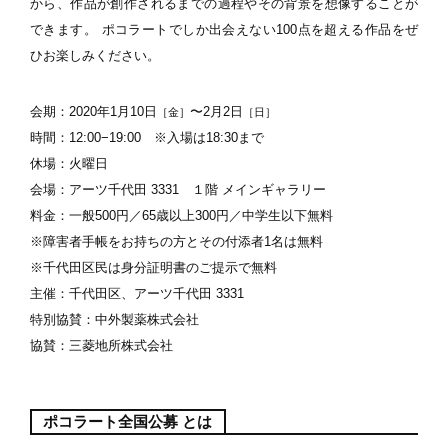
から、作品が創作されるまでの過程やその背景を想像することが
できます。 ポコラートでしか出会えない100点を超える作品をぜ
ひお楽しみください。
会期：2020年1月10日
〜2月2日
［金］
［日］
時間：12:00−19:00 ※入場は18:30まで
休場：火曜日
会場：アーツ千代田 3331 １階 メインギャラリー
料金：一般500円／65歳以上300円／中学生以下無料
※障害者手帳をお持ちの方とその付添者1名は無料
※千代田区民は身分証明書のご提示で無料
主催：千代田区、アーツ千代田 3331
特別協賛：中外製薬株式会社
協賛：三菱地所株式会社
ポコラート全国公募 とは