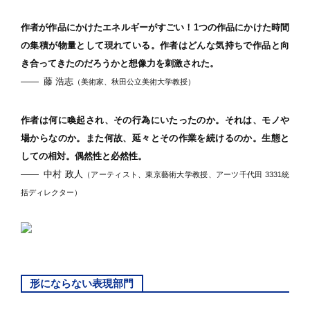
作者が作品にかけたエネルギーがすごい！1つの作品にかけた時間
の集積が物量として現れている。作者はどんな気持ちで作品と向
き合ってきたのだろうかと想像力を刺激された。
―
藤 浩志
（美術家、秋田公立美術大学教授）
作者は何に喚起され、その行為にいたったのか。それは、モノや
場からなのか。また何故、延々とその作業を続けるのか。生態と
しての相対。偶然性と必然性。
―
中村 政人
（アーティスト、東京藝術大学教授、アーツ千代田 3331統
括ディレクター）
形にならない表現部門