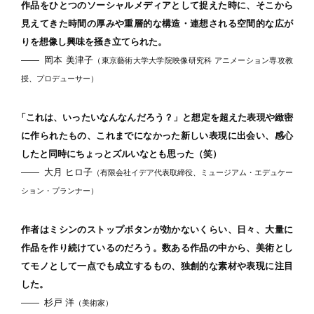
作品をひとつのソーシャルメディアとして捉えた時に、そこから
見えてきた時間の厚みや重層的な構造・連想される空間的な広が
りを想像し興味を掻き立てられた。
―
岡本 美津子
（東京藝術大学大学院映像研究科 アニメーション専攻教
授、プロデューサー）
「これは、いったいなんなんだろう？」と想定を超えた表現や緻密
に作られたもの、これまでになかった新しい表現に出会い、感心
したと同時にちょっとズルいなとも思った（笑）
―
大月 ヒロ子
（有限会社イデア代表取締役、ミュージアム・エデュケー
ション・プランナー）
作者はミシンのストップボタンが効かないくらい、日々、大量に
作品を作り続けているのだろう。数ある作品の中から、美術とし
てモノとして一点でも成立するもの、独創的な素材や表現に注目
した。
―
杉戸 洋
（美術家）