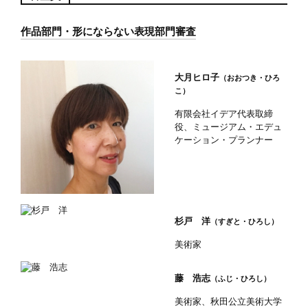
作品部門・形にならない表現部門審査
大月ヒロ子
（おおつき・ひろ
こ）
有限会社イデア代表取締
役、ミュージアム・エデュ
ケーション・プランナー
杉戸 洋
（すぎと・ひろし）
美術家
藤 浩志
（ふじ・ひろし）
美術家、秋田公立美術大学