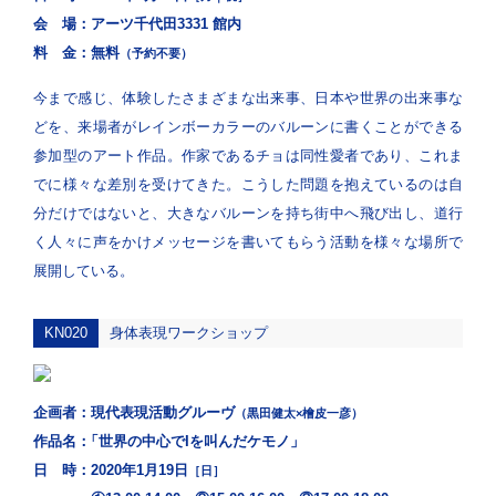
会 場：
アーツ千代田3331 館内
料 金：
無料
（予約不要）
今まで感じ、体験したさまざまな出来事、日本や世界の出来事な
どを、来場者がレインボーカラーのバルーンに書くことができる
参加型のアート作品。作家であるチョは同性愛者であり、これま
でに様々な差別を受けてきた。こうした問題を抱えているのは自
分だけではないと、大きなバルーンを持ち街中へ飛び出し、道行
く人々に声をかけメッセージを書いてもらう活動を様々な場所で
展開している。
KN020
身体表現ワークショップ
企画者：
現代表現活動グルーヴ
（黒田健太×檜皮一彦）
作品名：
「世界の中心でIを叫んだケモノ」
日 時：
2020年1月19日
［日］