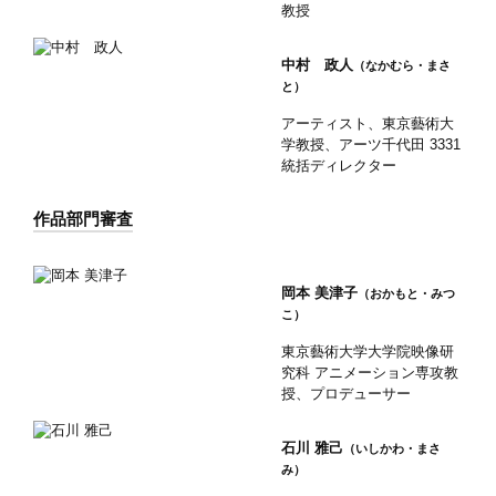
教授
中村 政人
（なかむら・まさ
と）
アーティスト、東京藝術大
学教授、アーツ千代田 3331
統括ディレクター
作品部門審査
岡本 美津子
（おかもと・みつ
こ）
東京藝術大学大学院映像研
究科 アニメーション専攻教
授、プロデューサー
石川 雅己
（いしかわ・まさ
み）