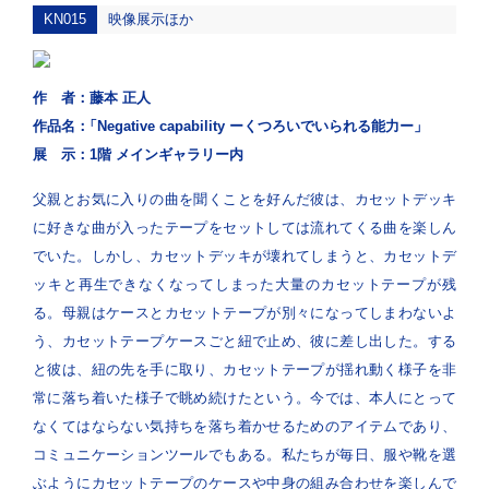
KN015
映像展示ほか
作 者：
藤本 正人
作品名：
「Negative capability ーくつろいでいられる能力ー」
展 示：
1階 メインギャラリー内
父親とお気に入りの曲を聞くことを好んだ彼は、カセットデッキ
に好きな曲が入ったテープをセットしては流れてくる曲を楽しん
でいた。しかし、カセットデッキが壊れてしまうと、カセットデ
ッキと再生できなくなってしまった大量のカセットテープが残
る。母親はケースとカセットテープが別々になってしまわないよ
う、カセットテープケースごと紐で止め、彼に差し出した。する
と彼は、紐の先を手に取り、カセットテープが揺れ動く様子を非
常に落ち着いた様子で眺め続けたという。今では、本人にとって
なくてはならない気持ちを落ち着かせるためのアイテムであり、
コミュニケーションツールでもある。私たちが毎日、服や靴を選
ぶようにカセットテープのケースや中身の組み合わせを楽しんで