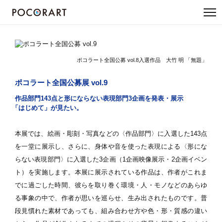
ポコラート全国公募 vol.8入選作品 大竹 明 「無題」
ポコラート全国公募展 vol.9
作品部門143点と形にならない表現部門3企画を発表・展示
「はじめて」が見たい。
本展では、絵画・彫刻・写真などの〈作品部門〉に入選した143点
を一堂に展示し、さらに、身体や音を使った表現による〈形にな
らない表現部門〉に入選した3企画（1企画映像展示・2企画イベン
ト）を実施します。本展に展示されている作品は、作者がこれま
でに過ごした時間、彼らを取り巻く環境・人・モノなどのあらゆ
る事象の中で、作者が思いを巡らせ、生み出されたものです。普
段見慣れた素材であっても、組み合わせ方や色・形・質感の違い