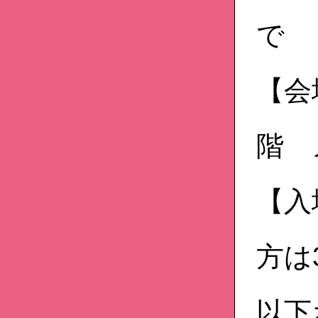
で
【会
階 
【入
方は
以下