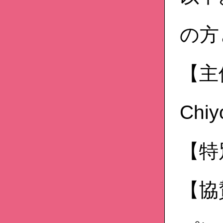
の方
【主催
Chiy
【特
【協