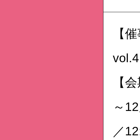
【催
vol.4
【会
～1
／12