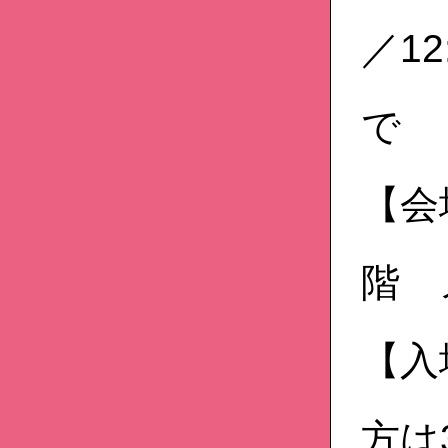
／12
で
【会
階 
【入
方は