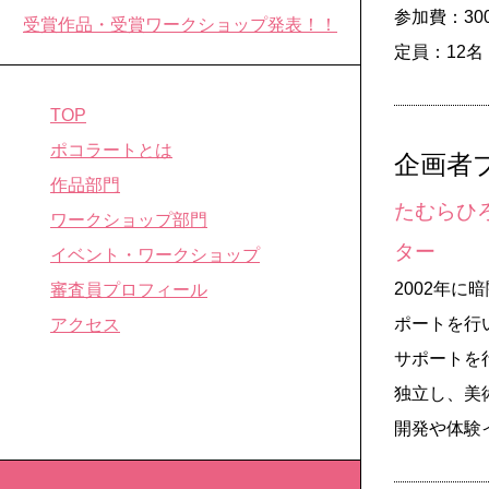
参加費：30
受賞作品・受賞ワークショップ発表！！
定員：12
TOP
ポコラートとは
企画者
作品部門
たむらひろ
ワークショップ部門
ター
イベント・ワークショップ
2002年
審査員プロフィール
ポートを行い
アクセス
サポートを
独立し、美
開発や体験