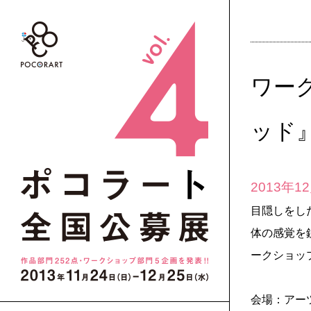
ワー
ッド
2013年1
目隠しをし
体の感覚を
ークショッ
会場：アーツ