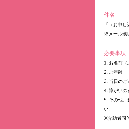
件名
「（お申し
※メール環
必要事項
1. お名前
2. ご年齢
3. 当日の
4. 障が
5. その
い。
※介助者同