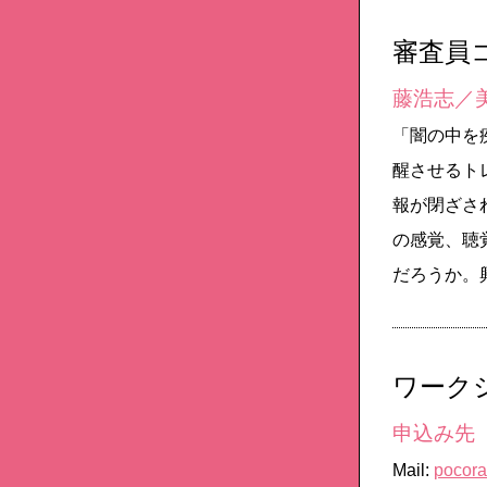
審査員
藤浩志／
「闇の中を
醒させるト
報が閉ざさ
の感覚、聴
だろうか。
ワーク
申込み先
Mail:
pocora