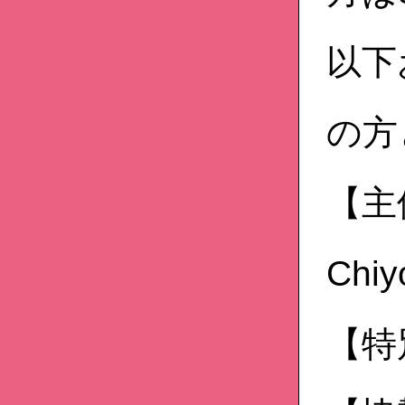
以下
の方
【主催
Chiy
【特